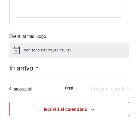
Eventi at this luogo
Non sono stati trovati risultati.
Notice
In arrivo
Seleziona
la
data.
Oggi
Prossimi eventi
Eventi
precedenti
Iscriviti al calendario