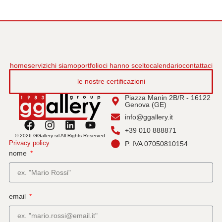
home
servizi
chi siamo
portfolio
ci hanno scelto
calendario
contattaci
le nostre certificazioni
Piazza Manin 2B/R - 16122
Genova (GE)
info@ggallery.it
+39 010 888871
© 2026 GGallery srl All Rights Reserved
Privacy policy
P. IVA 07050810154
nome
email