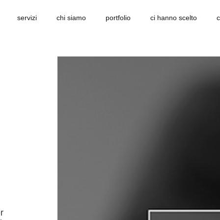
servizi
chi siamo
portfolio
ci hanno scelto
c
r