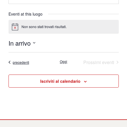
Eventi at this luogo
Non sono stati trovati risultati.
Notice
In arrivo
Seleziona
la
data.
Oggi
Prossimi eventi
Eventi
precedenti
Iscriviti al calendario