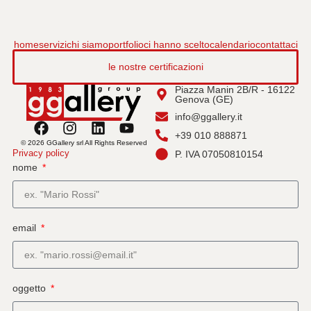
home
servizi
chi siamo
portfolio
ci hanno scelto
calendario
contattaci
le nostre certificazioni
Piazza Manin 2B/R - 16122
Genova (GE)
info@ggallery.it
+39 010 888871
© 2026 GGallery srl All Rights Reserved
Privacy policy
P. IVA 07050810154
nome
email
oggetto