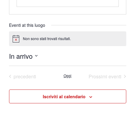
Eventi at this luogo
Non sono stati trovati risultati.
Notice
In arrivo
Seleziona
la
data.
Eventi
precedenti
Oggi
Prossimi eventi
Iscriviti al calendario