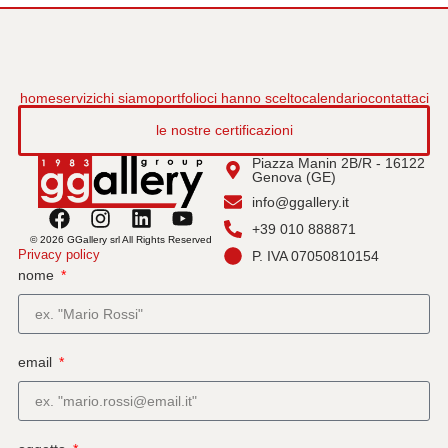
home
servizi
chi siamo
portfolio
ci hanno scelto
calendario
contattaci
le nostre certificazioni
Piazza Manin 2B/R - 16122
Genova (GE)
info@ggallery.it
+39 010 888871
© 2026 GGallery srl All Rights Reserved
Privacy policy
P. IVA 07050810154
nome
email