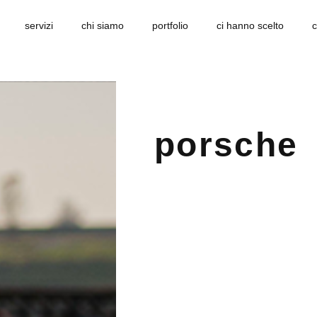
servizi
chi siamo
portfolio
ci hanno scelto
c
porsche