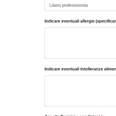
Indicare eventuali allergie (specifica
Indicare eventuali intolleranze alimen
*