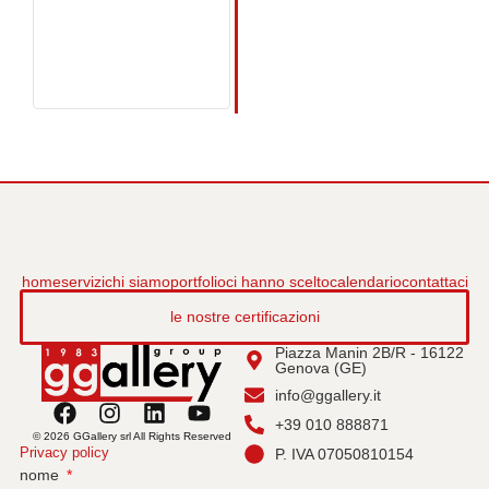
home
servizi
chi siamo
portfolio
ci hanno scelto
calendario
contattaci
le nostre certificazioni
Piazza Manin 2B/R - 16122
Genova (GE)
info@ggallery.it
+39 010 888871
© 2026 GGallery srl All Rights Reserved
Privacy policy
P. IVA 07050810154
nome