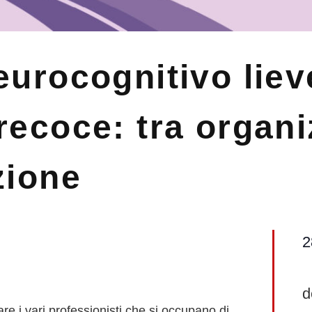
eurocognitivo liev
recoce: tra organ
zione
2
d
are i vari professionisti che si occupano di