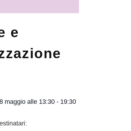
e e
izzazione
8 maggio
alle
13:30
-
19:30
estinatari: