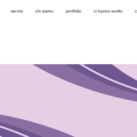
servizi
chi siamo
portfolio
ci hanno scelto
c