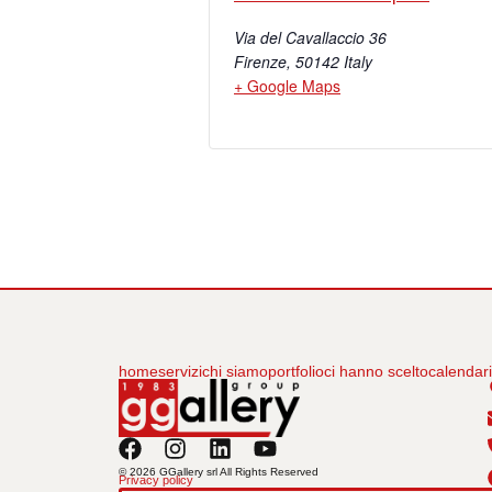
Via del Cavallaccio 36
Firenze
,
50142
Italy
+ Google Maps
home
servizi
chi siamo
portfolio
ci hanno scelto
calendar
© 2026 GGallery srl All Rights Reserved
Privacy policy