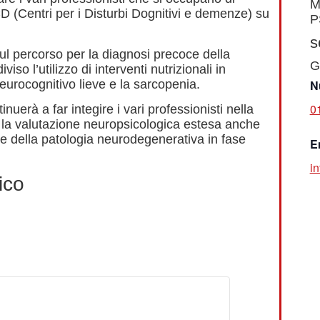
M
D (Centri per i Disturbi Dognitivi e demenze) su
P
s
sul percorso per la diagnosi precoce della
G
iso l’utilizzo di interventi nutrizionali in
 neurocognitivo lieve e la sarcopenia.
N
0
inuerà a far integire i vari professionisti nella
r la valutazione neuropsicologica estesa anche
ne della patologia neurodegenerativa in fase
E
in
ico