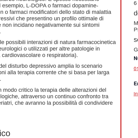
6
(ad esempio, L-DOPA o farmaci dopamine-
n o farmaci modificatori dello stato di malattia
d
ressivi che presentino un profilo ottimale di
M
à e non incidano negativamente sui sintomi
P
.
s
le possibili interazioni di natura farmacocinetica
logici o utilizzati per altre patologie in
G
 cardiovascolare o respiratoria).
N
del disturbo depressivo amplia lo scenario
0
ni alla terapia corrente che si basa per larga
.
E
in modo critico la terapia delle alterazioni del
in
logiche, attraverso un continuo confronto tra
riatri, che avranno la possibilità di condividere
ico