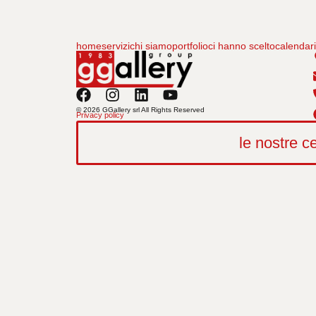
home
servizi
chi siamo
portfolio
ci hanno scelto
calendar
© 2026 GGallery srl All Rights Reserved
Privacy policy
le nostre ce