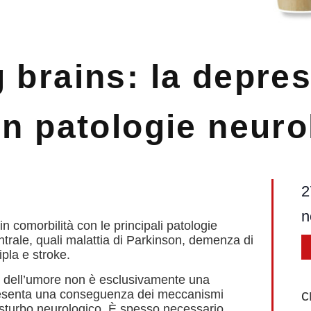
 brains: la depres
on patologie neur
2
n
n comorbilità con le principali patologie
rale, quali malattia di Parkinson, demenza di
ipla e stroke.
ono dell’umore non è esclusivamente una
c
resenta una conseguenza dei meccanismi
disturbo neurologico. È spesso necessario