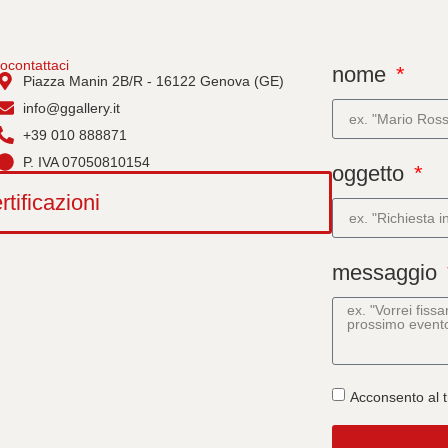
io
contattaci
nome
Piazza Manin 2B/R - 16122 Genova (GE)
info@ggallery.it
+39 010 888871
P. IVA 07050810154
oggetto
rtificazioni
messaggio
Acconsento al t